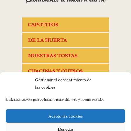
Bienvenidos a nuestra carta
|
CAPOTITOS
DE LA HUERTA
NUESTRAS TOSTAS
CHACINAS Y QUESOS
Gestionar el consentimiento de
CAMBIO DE TERCIO
las cookies
Utilizamos cookies para optimizar nuestro sitio web y nuestro servicio.
COCINA
Acepto las cookies
CARTUCHITOS DE FRITOS
Denegar