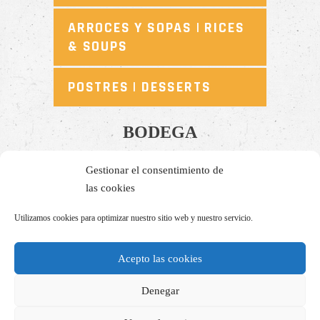
ARROCES Y SOPAS | RICES
& SOUPS
POSTRES | DESSERTS
BODEGA
Gestionar el consentimiento de
BLANCOS
las cookies
ROSADOS
Utilizamos cookies para optimizar nuestro sitio web y nuestro servicio.
TINTOS
Acepto las cookies
Denegar
CHAMPAGNE & CAVAS