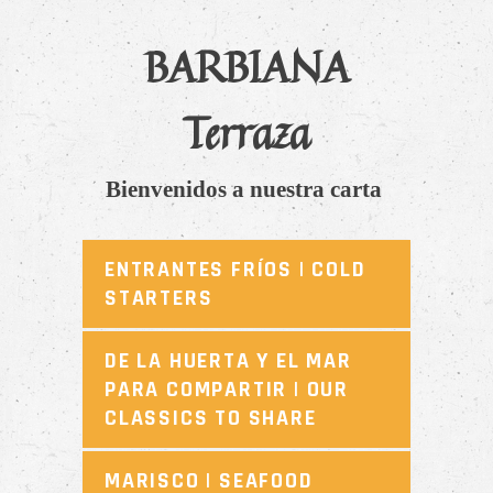
BARBIANA
Terraza
Bienvenidos a nuestra carta
|
ENTRANTES FRÍOS | COLD
STARTERS
DE LA HUERTA Y EL MAR
PARA COMPARTIR | OUR
CLASSICS TO SHARE
MARISCO | SEAFOOD