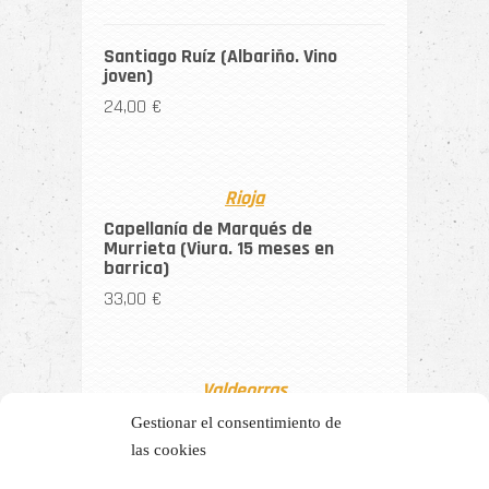
Santiago Ruíz (Albariño. Vino
joven)
24,00 €
Rioja
Capellanía de Marqués de
Murrieta (Viura. 15 meses en
barrica)
33,00 €
Valdeorras
Pagos de Galir (Godello. 4 meses
Gestionar el consentimiento de
sobre sus lías)
las cookies
19,00 €