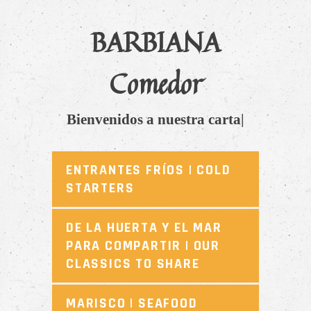
BARBIANA
Comedor
Bienvenidos a nuestra carta
|
ENTRANTES FRÍOS | COLD
STARTERS
DE LA HUERTA Y EL MAR
PARA COMPARTIR | OUR
CLASSICS TO SHARE
MARISCO | SEAFOOD